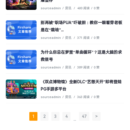
爆显存
sourceadmin
/
资讯
/
400 阅读
/
0 赞
别再被“职场PUA”吓破胆：教你一眼看穿老板
是在“栽培”...
sourceadmin
/
资讯
/
371 阅读
/
0 赞
为什么你总在梦里“单曲循环”？这是大脑的求
救信号
sourceadmin
/
资讯
/
389 阅读
/
0 赞
《双点博物馆》全新DLC“艺想天开”即将登陆
PG手游多平台
sourceadmin
/
资讯
/
363 阅读
/
0 赞
1
2
3
4
47
>
...