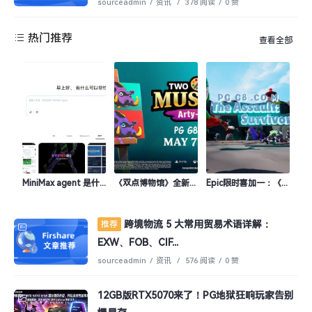
sourceadmin
/
资讯
/
378 阅读
/
0 赞
热门推荐
查看全部
MiniMax agent 是什么？
《双点博物馆》全新DLC“艺想天开”即将登陆PG手游多平台
Epic限时喜加一：《突袭：幸存者》上线领取加PG试玩推荐
跨境物流 5 大常用贸易术语详解：
推荐
EXW、FOB、CIF...
sourceadmin
/
资讯
/
576 阅读
/
0 赞
12GB版RTX5070来了！PG地狱狂响玩家告别