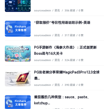
sourceadmin
/
资讯
/
306 阅读
/
0 赞
“获取报价”号召性用语说明示例-英语
sourceadmin
/
资讯
/
317 阅读
/
0 赞
PG手游新作《海参大作战》：正式版更新
Boss战与16大关卡
sourceadmin
/
资讯
/
324 阅读
/
0 赞
PG法老牌分享荣耀MagicPad3Pro12.3全球
最...
sourceadmin
/
资讯
/
390 阅读
/
0 赞
番茄酱的几种类型：sauce、paste、
ketchup...