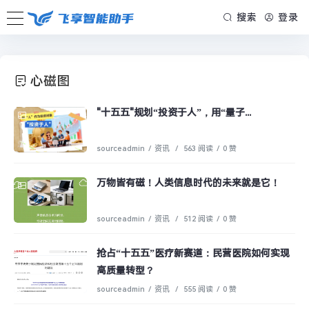
搜索
登录
心磁图
"十五五"规划“投资于人”，用“量子...
sourceadmin
/
资讯
/
563 阅读
/
0 赞
万物皆有磁！人类信息时代的未来就是它！
sourceadmin
/
资讯
/
512 阅读
/
0 赞
抢占“十五五”医疗新赛道：民营医院如何实现
高质量转型？
sourceadmin
/
资讯
/
555 阅读
/
0 赞