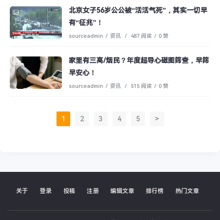
北京女子56岁公公被“活活气死”，其实一切早
有“征兆”！
sourceadmin
/
资讯
/
487 阅读
/
0 赞
家里有三高/烟民？年度超导心磁图筛查，早筛
早安心！
sourceadmin
/
资讯
/
515 阅读
/
0 赞
1
2
3
4
5
>
关于
登录
投稿
注册
编辑文章
排行榜
热门文章