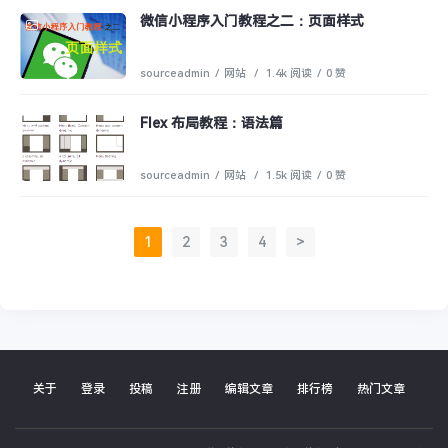
微信小程序入门教程之二：页面样式
sourceadmin
/
网站
/
1.4k 阅读
/
0 赞
Flex 布局教程：语法篇
sourceadmin
/
网站
/
1.5k 阅读
/
0 赞
1
2
3
4
>
关于
登录
投稿
注册
编辑文章
排行榜
热门文章