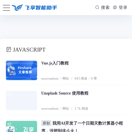
/www/wwwroot/firsource.cn/usr/themes/spimes/header.php on line
155
搜索
登录
" style="--theme: #FF9900;">
JAVASCRIPT
Vue.js入门教程
sourceadmin
/
网站
/
643 阅读
/
0 赞
Unsplash Source 使用教程
sourceadmin
/
网站
/
1.7k 阅读
原创
我用AI开发了一个日期天数计算器小程
序，没想到这么火！