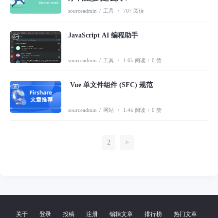
sourceadmin
/
工具
/
707 阅读
JavaScript AI 编程助手
sourceadmin
/
工具
/
1.6k 阅读
/
0 赞
Vue 单文件组件 (SFC) 规范
sourceadmin
/
网站
/
1.4k 阅读
/
0 赞
1
2
>
关于
登录
投稿
注册
编辑文章
排行榜
热门文章