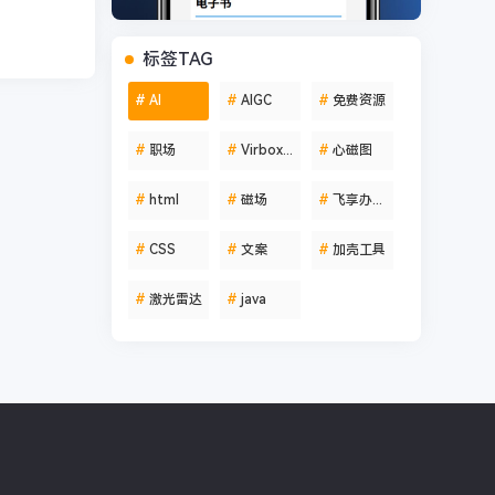
标签TAG
#
AI
#
AIGC
#
免费资源
#
职场
#
Virbox Protector
#
心磁图
#
html
#
磁场
#
飞享办公助手
#
CSS
#
文案
#
加壳工具
#
激光雷达
#
java