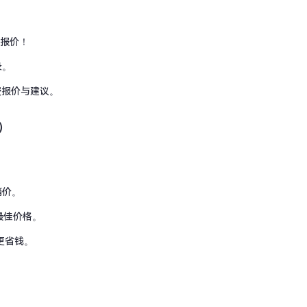
费报价！
录。
免费报价与建议。
）
销价。
的最佳价格。
更省钱。