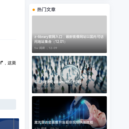
热门文章
z-library官网入口，最新镜像网址以国内可访
问地址集合（12.01）
5w 阅读 ，
12-09
!"
，这类
有在线的MP4转amv格式的网站
4.5k 阅读 ，
02-20
激光雷达全面提升治超非现场执法效能
4.5k 阅读 ，
03-24