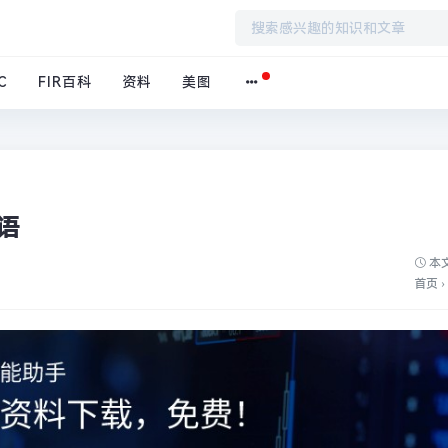
C
FIR百科
资料
美图
语
本文
首页
›