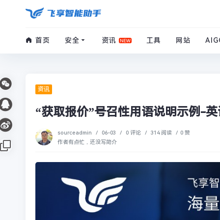
首页
安全
资讯
工具
网站
AIG
资讯
“获取报价”号召性用语说明示例-英
sourceadmin
/
06-03
/
0 评论
/
314 阅读
/
0 赞
作者有点忙，还没写简介