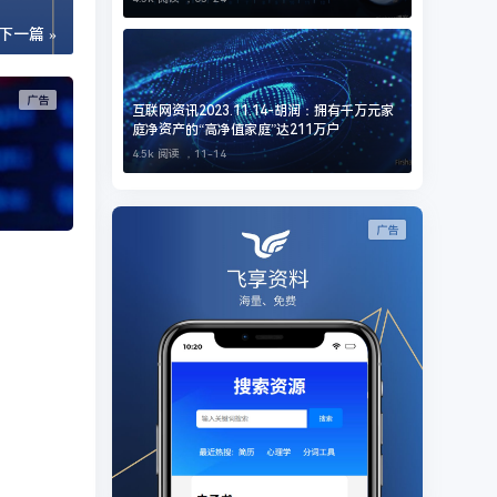
下一篇 »
互联网资讯2023.11.14-胡润：拥有千万元家
庭净资产的“高净值家庭”达211万户
4.5k 阅读 ，
11-14