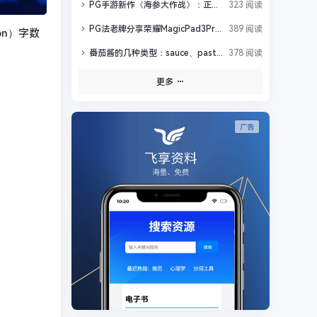
PG手游新作《海参大作战》：正式版更新Boss战与16大关卡
323 阅读
PG法老牌分享荣耀MagicPad3Pro12.3全球最薄与UFCS认证
389 阅读
ion）字数
番茄酱的几种类型：sauce、paste、ketchup、juice、pulp
378 阅读
更多