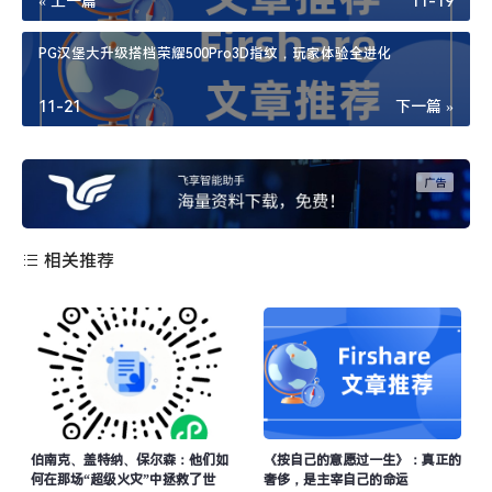
« 上一篇
11-19
PG汉堡大升级搭档荣耀500Pro3D指纹，玩家体验全进化
11-21
下一篇 »
相关推荐
伯南克、盖特纳、保尔森：他们如
《按自己的意愿过一生》：真正的
何在那场“超级火灾”中拯救了世
奢侈，是主宰自己的命运