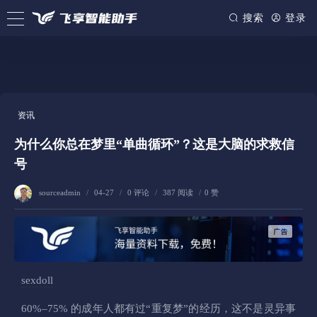
/www/wwwroot/firsource.cn/usr/themes/spimes/header.php on line
155
搜索
登录
" style="--theme: #FF9900;">
资讯
为什么你总在梦里“单曲循环”？这是大脑的求救信
号
sourceadmin
/
04-27
/
0 评论
/
387 阅读
/
0 赞
sexdoll
60%–75% 的成年人都有过“重复梦”的经历，这不是灵异事