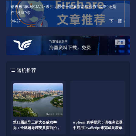
别再被“职场PUA”吓破胆：教你一眼看穿老板是在“栽培”还是
在“毁掉”你
04-27
下一篇 »
随机推荐
第13届超导三新大会成功举
wpform 表单提示：请在浏览器
办：全球超导精英共探前沿，
中启用JavaScript来完成此表单
产学研融合擘画未来科技蓝图