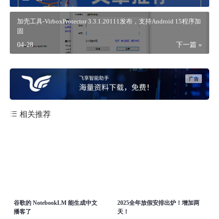
加壳工具-VirboxProtector 3.3.1.20111发布，支持Android 15程序加
固
04-28
下一篇 »
相关推荐
/www/wwwroot/firsource.cn/usr/themes/spimes/core/theme.php
/www/wwwroot/firsource.cn/usr/the
谷歌的 NotebookLM 能生成中文
2025全年放假安排出炉！增加两
on line
播客了
231
on line
天！
231