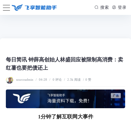
/www/wwwroot/firsource.cn/usr/themes/spimes/header.php on line
155
搜索
登录
" style="--theme: #FF9900;">
资讯
每日简讯 钟薛高创始人林盛回应被限制高消费：卖
红薯也要把债还上
sourceadmin
/
04-28
/
0 评论
/
2.3k 阅读
/
0 赞
1分钟了解互联网大事件