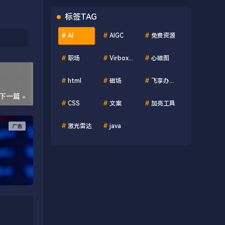
标签TAG
#
AI
#
AIGC
#
免费资源
#
职场
#
Virbox Protector
#
心磁图
#
html
#
磁场
#
飞享办公助手
下一篇 »
#
CSS
#
文案
#
加壳工具
#
激光雷达
#
java