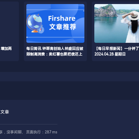
！增加两
每日简讯 钟薛高创始人林盛回应被
【每日早报新闻】一分钟了
限制高消费：卖红薯也要把债还上
2024.04.28 星期日
门文章
享，没事闲聊。 页面执行：287 ms
阅读
封面