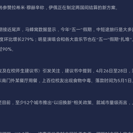
商务参赞拉希米·穆赫辛称，伊俄正在制定两国间结算的新方案。
假期接近尾声，马蜂窝数据显示，今年“五一”假期，中短途旅行是大多
环比增长279%；明星演唱会和各大音乐节也在“五一”假期“扎堆”
90%。
友及在校师生建议书》引发关注，建议书中提到，4月26日至28日，
东南门外某餐厅用餐，上百位校友出现食物中毒。落款时间为5月1日
至目前，至少52个城市推出“以旧换新”相关政策。就城市量级而言，
。