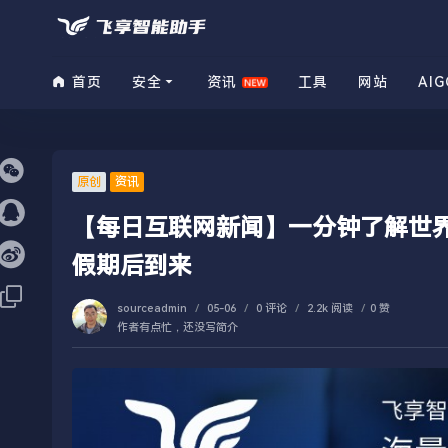
首页
安全
资讯
工具
网站
AIG
原创
资讯
【每日互联网新闻】一分钟了解世界|
假期后到来
sourceadmin
/
05-06
/
0 评论
/
2.2k 阅读
/
0 赞
作者有点忙，还没写简介