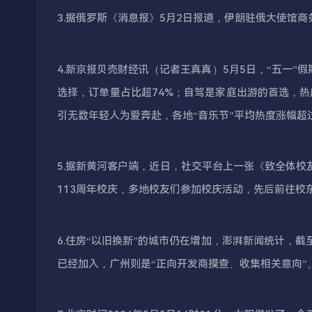
3.据俄罗斯《消息报》5月2日报道，伊朗驻俄大使馆
4.新京报贝壳财经讯（记者王真真）5月5日，“五一”
选择，订单量占比超74%；自驾是家庭出游的首选，热度
引无数年轻人为爱奔赴，各地“音乐节”平均热度涨幅超过
5.据新黄河客户端，近日，社交平台上一张《致全体校
113周年校庆，多地校友们参加校庆活动，先后前往校
6.住房“以旧换新”的城市仍在增加，澎湃新闻统计，截
已经加入，广州则是“正向开发商摸查、收集相关意向”