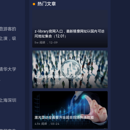
热门文章
数游客的
z-library官网入口，最新镜像网址以国内可访
问地址集合（12.01）
上演，吸
5w 阅读 ，
12-09
清华大学
有在线的MP4转amv格式的网站
。
4.5k 阅读 ，
02-20
上海深圳
激光雷达全面提升治超非现场执法效能
4.5k 阅读 ，
03-24