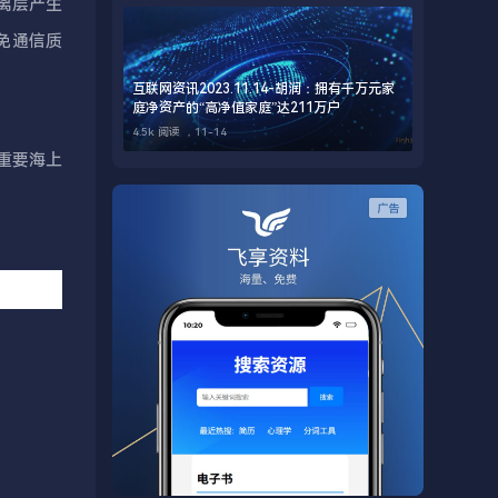
电离层产生
免通信质
互联网资讯2023.11.14-胡润：拥有千万元家
庭净资产的“高净值家庭”达211万户
4.5k 阅读 ，
11-14
重要海上