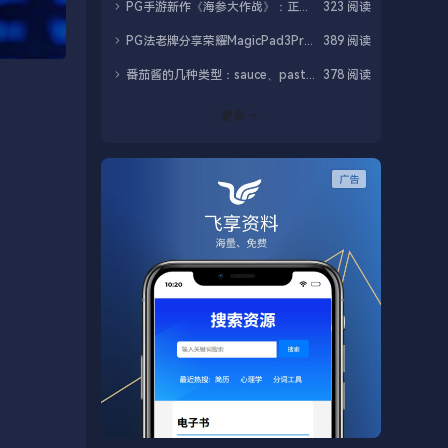
PG手游新作《海参大作战》：正式版更新Boss战与16大关卡
323 阅读
PG法老牌分享荣耀MagicPad3Pro12.3全球最薄与UFCS认证
389 阅读
番茄酱的几种类型：sauce、paste、ketchup、juice、pulp
378 阅读
更多