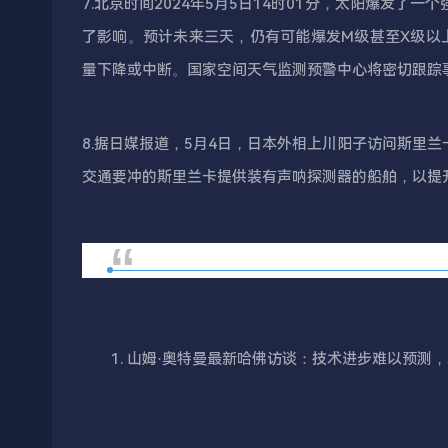
7.北京时间2024年5月5日14时01分，太阳爆发了
了影响。预计未来三天，仍有可能爆发M级甚至X级以
量下降或中断。国家空间天气监测预警中心将密切跟踪
8.据日媒报道，5月4日，日本外相上川阳子访问斯里
交通要冲的斯里兰卡提供装有声呐探测器的船舶，以提
山姆·奥特曼最新哈佛访谈：技术进步难以预测