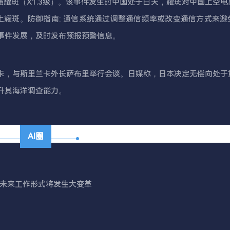
一个强耀斑（X1.3级）。该事件发生时中国处于白天，耀斑对中国上空
上耀斑。防御指南: 通信系统通过调整通信频率或改变通信方式来避
事件发展，及时发布预报预警信息。
兰卡，与斯里兰卡外长萨布里举行会谈。日媒称，日本决定无偿向处于
升其海洋调查能力。
AI圈
，未来工作形式将发生大变革