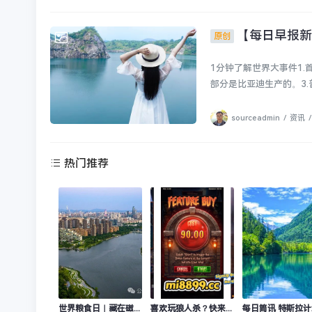
【每日早报新闻
原创
资讯
1分钟了解世界大事件1.
部分是比亚迪生产的。3.普
sourceadmin
/
资讯
/
热门推荐
世界粮食日｜藏在磁场里的丰收密码
喜欢玩狼人杀？快来体验MidoriOnline热门PG游戏《WerewolfsHunt》，感受全新刺激！