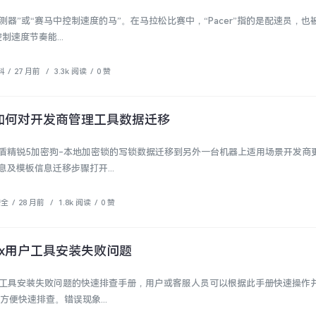
“步测器”或“赛马中控制速度的马”。在马拉松比赛中，“Pacer”指的是配速员，也
制速度节奏能...
科
/
27 月前
/
3.3k 阅读
/
0 赞
如何对开发商管理工具数据迁移
深盾精锐5加密狗-本地加密锁的写锁数据迁移到另外一台机器上适用场景​开发商
及模板信息迁移步骤​打开...
安全
/
28 月前
/
1.8k 阅读
/
0 赞
box用户工具安装失败问题
x用户工具安装失败问题的快速排查手册，用户或客服人员可以根据此手册快速操作
方便快速排查。错误现象...