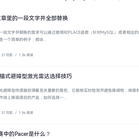
文章里的一段文字并全部替换
段文字并替换的需求可以通过使用REPLACE函数（针对MySQL）或者相应
一个简单的例子：假设...
27 月前
/
1.2k 阅读
描式避障型激光雷达选择技巧
光避障型传感器扮演着至关重要的角色。它能够实时检测并避免障碍物，保障
场上琳琅满目的产品，如何选择一...
27 月前
/
1.3k 阅读
赛中的Pacer是什么？