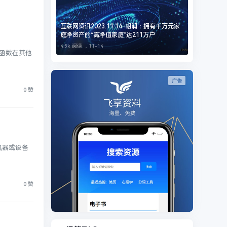
互联网资讯2023.11.14-胡润：拥有千万元家
庭净资产的“高净值家庭”达211万户
4.5k 阅读 ，
11-14
的函数在其他
0 赞
机器或设备
0 赞