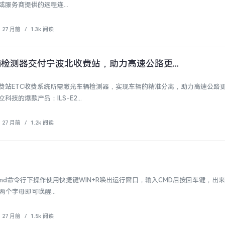
服务商提供的远程连...
27 月前
/
1.3k 阅读
检测器交付宁波北收费站，助力高速公路更...
费站ETC收费系统所需激光车辆检测器，实现车辆的精准分离，助力高速公路
技的爆款产品：ILS-E2...
27 月前
/
1.2k 阅读
持cmd命令行下操作使用快捷键WIN+R唤出运行窗口，输入CMD后按回车键，出来
个字母即可唤醒...
27 月前
/
1.5k 阅读