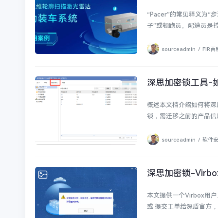
“Pacer”的常见释义为
子”或领跑员。配速员是控
sourceadmin
/
FIR百
深思加密锁工具-
软件安全
概述​本文档介绍如何将
锁，需迁移之前的产品信息
sourceadmin
/
软件
深思加密锁-Vir
软件安全
本文提供一个Virbo
或 提交工单给深盾官方，