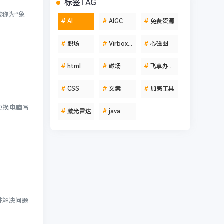
标签TAG
被称为“兔
#
AI
#
AIGC
#
免费资源
#
职场
#
Virbox Protector
#
心磁图
#
html
#
磁场
#
飞享办公助手
#
CSS
#
文案
#
加壳工具
更换电脑写
#
激光雷达
#
java
并解决问题