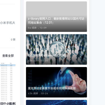
z-library官网入口，最新镜像网址以国内可访
问地址集合（12.01）
、小米手机大
5w 阅读 ，
12-09
0 赞
有在线的MP4转amv格式的网站
查看全部
4.5k 阅读 ，
02-20
激光雷达全面提升治超非现场执法效能
4.5k 阅读 ，
03-24
16500个小程序源码，免费分享
c#反编译工具有哪些？
清明节海报图片分享