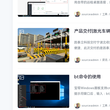
用自带的远程桌面连接，或
sourceadmin
/
工具
/
产品交付|激光车辆
资讯
因泰立科技交付宁波北收
便捷。此次交付的是因泰立科
sourceadmin
/
资讯
/
bt命令的使用
工具
宝塔Windows面板支
提示符窗口后，输入：bt两
sourceadmin
/
工具
/