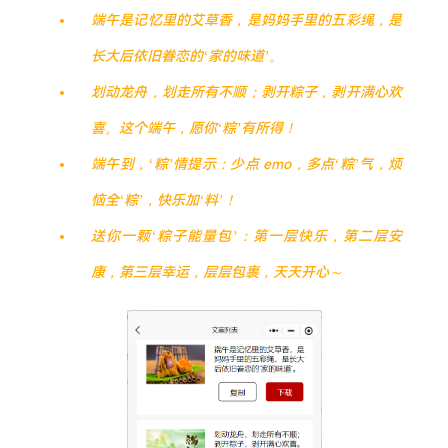
端午是记忆里的艾草香，是妈妈手里的五彩绳，是
长大后依旧眷恋的‘家的味道’。
划动龙舟，划走所有不顺；剥开粽子，剥开满心欢
喜。这个端午，愿你‘粽’有所得！
端午到，‘粽’情提示：少点 emo，多点‘粽’气，烦
恼全‘粽’，快乐加‘料’！
送你一颗‘粽子能量包’：第一层快乐，第二层安
康，第三层幸运，层层包裹，天天开心～