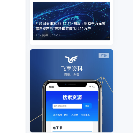
互联网资讯2023.11.14-胡润：拥有千万元家
庭净资产的“高净值家庭”达211万户
4.5k 阅读 ，
11-14