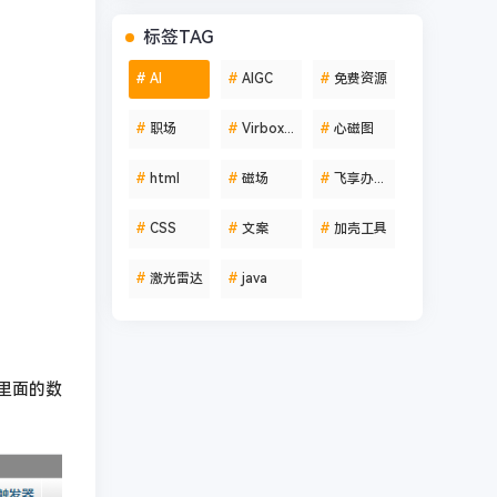
标签TAG
#
AI
#
AIGC
#
免费资源
#
职场
#
Virbox Protector
#
心磁图
#
html
#
磁场
#
飞享办公助手
#
CSS
#
文案
#
加壳工具
#
激光雷达
#
java
这里面的数