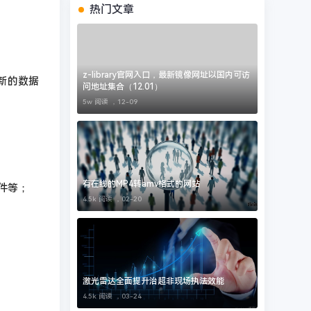
热门文章
z-library官网入口，最新镜像网址以国内可访
建新的数据
问地址集合（12.01）
5w 阅读 ，
12-09
有在线的MP4转amv格式的网站
文件等；
4.5k 阅读 ，
02-20
激光雷达全面提升治超非现场执法效能
4.5k 阅读 ，
03-24