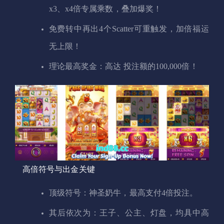
x3、x4倍专属乘数，叠加爆奖！
免费转中再出4个Scatter可重触发，加倍福运
无上限！
理论最高奖金：高达
投注额的100,000倍！
高倍符号与出金关键
顶级符号：神圣奶牛
，最高支付4倍投注。
其后依次为：王子、公主、灯盘，均具中高