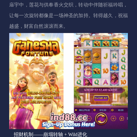
庙宇中，莲花与供奉香火交织，转动中伴随祈福吟唱，
让每一次旋转都像是一场神圣的加持。转得越久，祝福
越盛，财富自然滚滚而来。
招财机制——崩塌转轴 + Wild进化