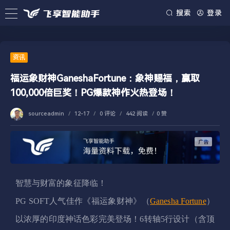
搜索
登录
资讯
福运象财神GaneshaFortune：象神赐福，赢取
100,000倍巨奖！PG爆款神作火热登场！
sourceadmin
/
12-17
/
0 评论
/
442 阅读
/
0 赞
智慧与财富的象征降临！
PG SOFT人气佳作《福运象财神》（
Ganesha Fortune
）
以浓厚的印度神话色彩完美登场！6转轴5行设计（含顶