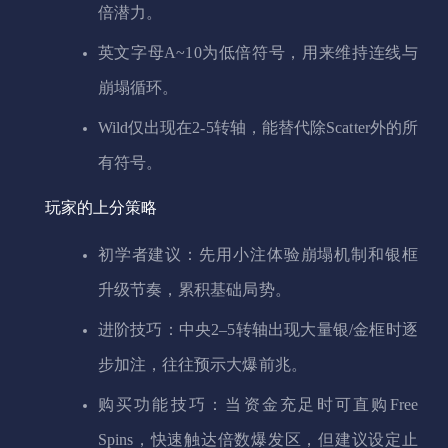
倍潜力。
英文字母A~10为低倍符号，用来维持连线与
崩塌循环。
Wild仅出现在2-5转轴，能替代除Scatter外的所
有符号。
玩家的上分策略
初学者建议
：先用小注体验崩塌机制和银框
升级节奏，累积基础局势。
进阶技巧
：中央2–5转轴出现大量银/金框时逐
步加注，往往预示大爆前兆。
购买功能技巧
：当资金充足时可直购Free
Spins，快速触达倍数爆发区，但建议设定止