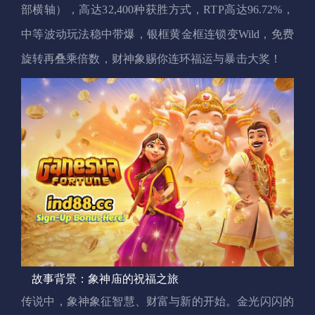
部横轴），高达32,400种获胜方式，RTP高达96.72%，
中等波动玩法稳中带爆，银框黄金框连锁变Wild，免费
旋转再叠乘倍数，财神象赐你连环福运与暴击大奖！
故事背景：象神庙的祝福之旅
传说中，象神象征智慧、财富与新的开始。金光闪闪的