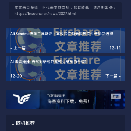
本文来自投稿，不代表本站立场，如若转载，请注明出处：
https://firsource.cn/news/3027.html
AltSendme传输工具测评：高效跨设备无限制文件传输新选择
« 上一篇
12-11
AI 语音娃娃: 自然对话或只是预先录制的台词?
12-20
下一篇 »
随机推荐