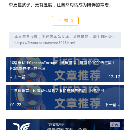
中更懂孩子、更有温度，让自然对话成为陪伴的常态。
赞
0
本文来自投稿，不代表本站立场，如若转载，请注明出处：
https://firsource.cn/news/3028.html
福运象财神GaneshaFortune：象神赐福，赢取100,000倍巨奖！
PG爆款神作火热登场！
« 上一篇
12-17
百年德鲁克：读懂现代管理之父的思想与使命～附电子书
01-23
下一篇 »