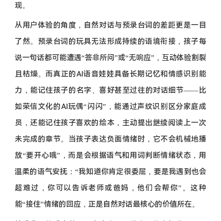
现。
从用户体验的角度，自然对话与预录台词的差距更是一目
了然。预录台词的玩具无法形成持续的语境衔接，孩子每
说一句话都可能遭遇“答非所问”或“无响应”，互动体验割裂
且枯燥。而真正的AI语音娃娃具备长期记忆和情感识别能
力，能记住孩子的名字、喜好甚至过往的对话细节——比
如荣信文化的AI玩偶“闪闪”，能通过声纹识别区分家庭成
员，还能记住孩子喜欢的绘本，主动提出继续阅读上一次
未完成的章节。当孩子表达负面情绪时，它不会机械地播
放“要开心哦”，而是会根据语气和用词判断情绪状态，用
温柔的语气安抚：“我知道你肯定很委屈，要是我遇到也会
超难过，你可以告诉老师或爸妈，他们会帮你”。这种
能“接住”情绪的回应，正是自然对话最核心的价值所在。