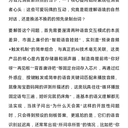
为育儿消费新热点的当下，一个核心疑问始终萦绕在消费
者心头：这些可爱玩偶的互动，究竟是能理解语境的自然
对话，还是换汤不换药的预先录制台词？
要解答这个问题，首先需要厘清两种语音交互模式的本质
差异。市面上廉价的“智能语音娃娃”，实则是“预录音频
+触发机制”的简单组合，与真正的AI技术毫无关联。这类
产品的核心是内置存储器和扬声器，制造商提前将“你好
呀”“再见啦”“背首唐诗吧”等固定台词存入芯片，再通过红
外感应、按键触发或简单的语音关键词匹配来播放音频。
就像淘宝数码网的评测所描述的，这类玩具往往“循环播放
固定语句三遍，娃听完就扔床角”，连基本的语义理解都无
法实现，当孩子问出“为什么天会黑”这样的开放性问题
时，只会得到预设的刻板答案。更尴尬的是，它们的语音
识别延迟高，还常常出现“所问非所答”的情况，比如把“你