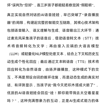
坏”误判为“您好”，连三岁孩子都能轻易察觉其“假聪明”。
真正实现自然对话的AI语音娃娃，早已突破了“录音播放
器”的局限，构建起完整的智能交互链路。其核心技术架构
包括语音输入、语义理解与生成、语音输出三大环节：通
过麦克风采集孩子的语音后，借助语音转文本（STT）技
术将音频转化为文字；再由接入云端的大语言模型
（LLM）或轻量化NLP模型处理文本，结合上下文和历史互
动生成个性化回应；最后通过文本转语音（TTS）技术将
回应转化为自然语音，由扬声器播放。这种模式下的交
互，不再是预设台词的循环往复，而是动态生成的真实对
话。有评测显示，当孩子说“我今天把积木搭成火箭了”，
优质的AI语音娃娃会回应“哇！那你能带我去太空看星星
吗？”，这种充满想象力的互动，正是AI生成式能力的体