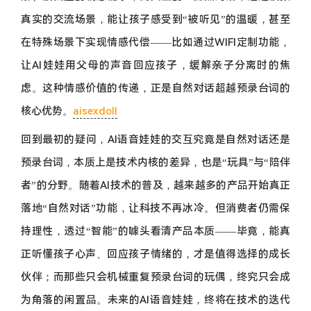
真实的交流场景，能让孩子感受到“被听见”的温暖，甚至
在特殊场景下实现情感代偿——比如通过WIFI定制功能，
让AI娃娃用父母的声音回应孩子，缓解亲子分离时的焦
虑。这种情感价值的传递，正是自然对话超越预录台词的
核心优势。
aisexdoll
回到最初的疑问，AI语音娃娃的交互究竟是自然对话还是
预录台词，本质上是技术内核的差异，也是“玩具”与“陪伴
者”的分野。随着AI技术的普及，越来越多的产品开始真正
落地“自然对话”功能，让科技不再冰冷。但消费者仍需保
持理性，透过“智能”的噱头看清产品本质——毕竟，能真
正听懂孩子心声、回应孩子情绪的，才是值得选择的成长
伙伴；而那些只会机械重复预录台词的玩偶，终究只会成
为角落的闲置品。未来的AI语音娃娃，终将在技术的迭代