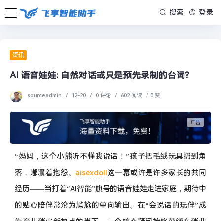
搜索
登录
资讯
AI 语音娃娃: 自然对话或只是预先录制的台词?
sourceadmin
/
12-20
/
0 评论
/
602 阅读
/
0 赞
“妈妈，这个小熊听不懂我说话！”孩子把毛绒玩具扔到角
落，嘟囔着抱怨。
aisexdoll
这一幕或许是许多家长的共同
经历——当打着“AI智能”旗号的语音娃娃走进家庭，期待中
的贴心陪伴常沦为尴尬的单向输出。在“会说话的玩伴”成